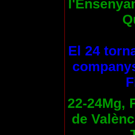
l'Ensenya
Qu
El 24 torn
companys
F
22-24Mg, F
de Valènc