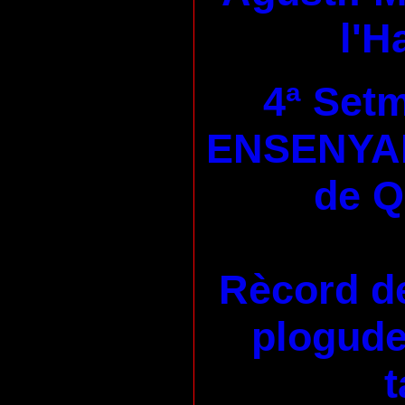
l'H
4ª Set
ENSENYA
de 
Rècord de
plogudes
t