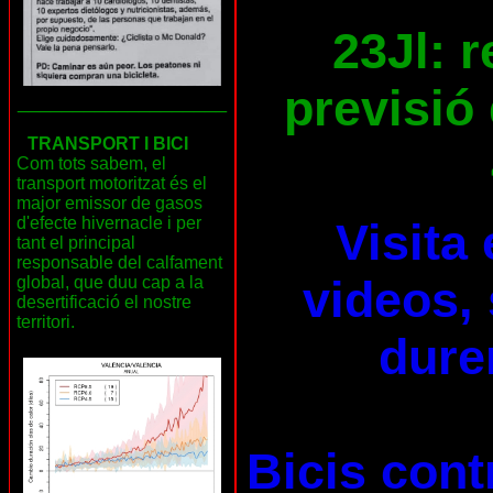
23Jl: 
previsió 
___________________
TRANSPORT I BICI
Com tots sabem, el
transport motoritzat és el
major emissor de gasos
d'efecte hivernacle i per
Visita
tant el principal
responsable del calfament
videos, 
global, que duu cap a la
desertificació el nostre
territori.
dure
Bicis cont