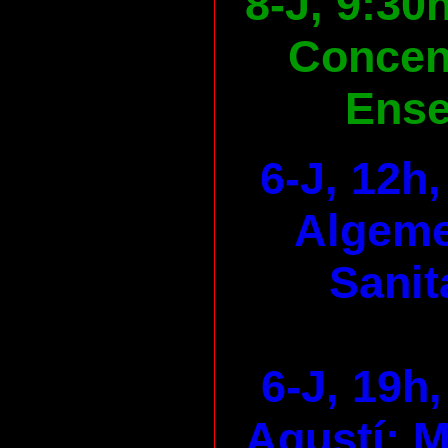
8-J, 9:30
Concen
Ens
6-J, 12h
Algeme
Sanit
6-J, 19h,
Agustí: M