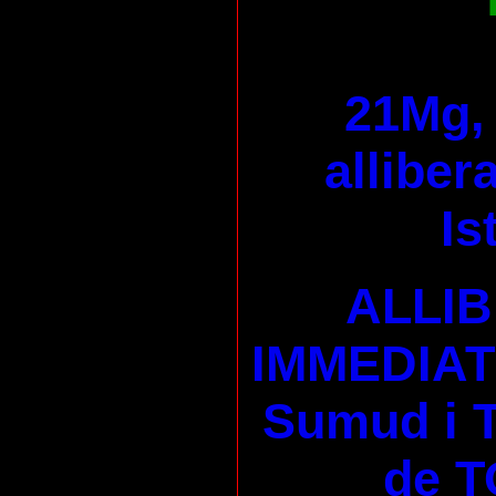
21Mg, 
alliber
Is
ALLI
IMMEDIAT 
Sumud i
de T