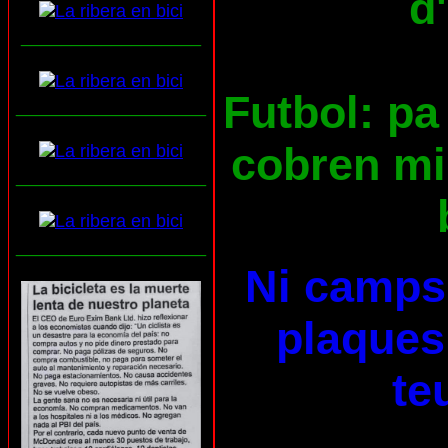
d
__________________
Futbol: pa 
___________________
cobren mil
___________________
___________________
Ni camps 
plaques 
te