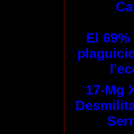
Ca
El 69% 
plaguicid
l'e
17-Mg X
Desmilita
Serr