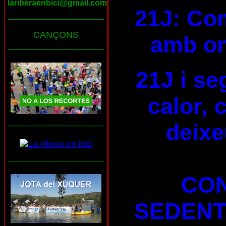
lariberaenbici@gmail.com
21J: Com
___________________
CANÇONS
amb on
___________________
21J i se
calor, 
___________________
deixe
___________________
CON
SEDENT