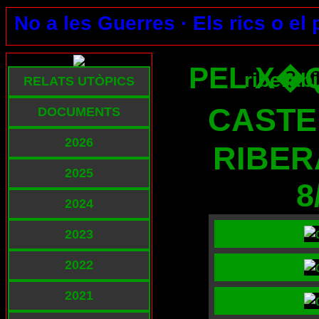
No a les Guerres ·
Els rics o el
PEL X�Q
riberab
RELATS UTÒPICS
CASTE
DOCUMENTS
2026
RIBER
2025
8
2024
2023
2022
2021