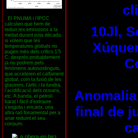
cl
El PNUMA i l'IPCC
calculen que hem de
10Jl, S
reduir les emissions a la
meitat durant esta dècada
si volem que les
Xúquer 
temperatures globals no
pugen més dels crítics 1'5
C; després probablement
C
ja no podrem pels
fenòmens autosostinguts,
que acceleren el calfament
global, com la fusió de les
glaceres, l'àrtic i la tundra,
Anomalia 
l'acidificació dels oceans,
etc. A banda, el petroli
barat i fàcil d'extraure
final de 
s'esgota i encarix, una
altra raó fonamental per a
anar reduint el seu
ca
consum.