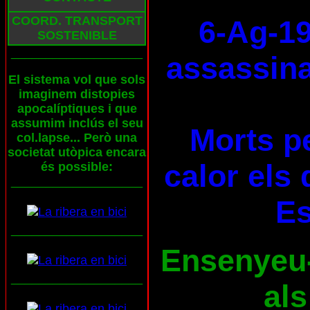
COORD. TRANSPORT
6-Ag-19
SOSTENIBLE
___________________
assassina
El sistema vol que sols
imaginem distopies
apocalíptiques i que
assumim inclús el seu
Morts pe
col.lapse... Però una
societat utòpica encara
calor els 
és possible:
___________________
E
___________________
Ensenyeu-l
___________________
als