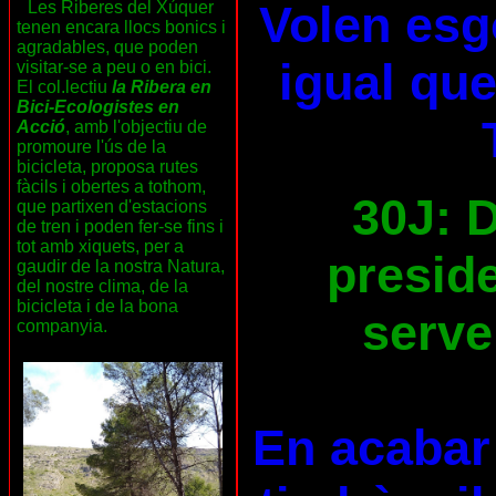
Volen esg
Les Riberes del Xúquer
tenen encara llocs bonics i
agradables, que poden
igual que
visitar-se a peu o en bici.
El col.lectiu
la Ribera en
Bici-Ecologistes en
Acció
, amb l'objectiu de
promoure l'ús de la
bicicleta, proposa rutes
fàcils i obertes a tothom,
30J: D
que partixen d'estacions
de tren i poden fer-se fins i
tot amb xiquets, per a
preside
gaudir de la nostra Natura,
del nostre clima, de la
bicicleta i de la bona
serve
companyia.
En acabar 