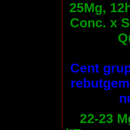
25Mg, 12h
Conc. x S
Qu
Cent grup
rebutgem 
n
22-23 M