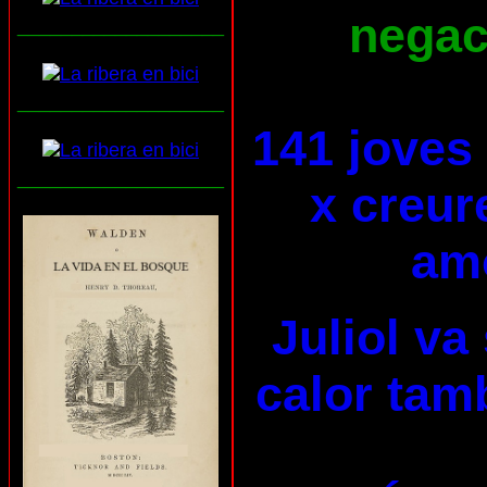
negaci
___________________
___________________
141 joves
___________________
x creur
am
Juliol va
calor tam