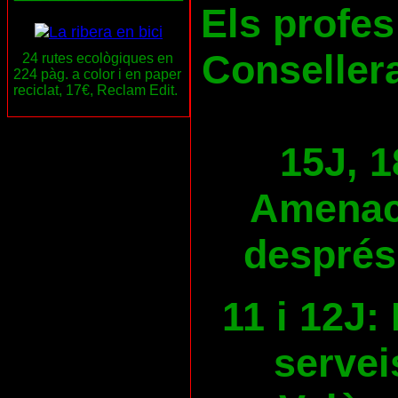
Els profes
Consellera
24 rutes ecològiques en
224 pàg. a color i en paper
reciclat, 17€, Reclam Edit.
15J, 1
Amenace
després
11 i 12J:
servei