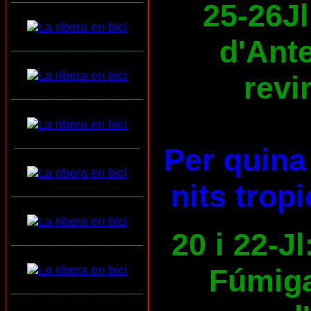
25-26Jl
d'Ante
___________________
revi
___________________
__________________
Per quina 
nits trop
___________________
20 i 22-Jl
___________________
Fúmiga
___________________