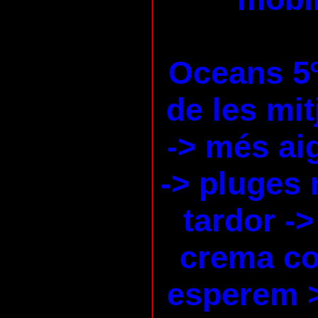
Oceans 5
de les mi
-> més ai
-> pluges 
tardor ->
crema co
esperem 