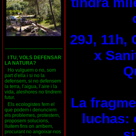
tindrà mil
29J, 11h, 
___________________
x Sani
I TU, VOLS DEFENSAR
LA NATURA?
Qu
Ho vulguem o no, som
part d'ella i si no la
defensem, si no defensem
la terra, l’aigua, l’aire i la
vida, aleshores no tindrem
futur.
La fragme
Els ecologistes fem el
que podem i denunciem
luchas: 
els problemes, protestem,
proposem solucions,
lluitem fins on arribem,
s
procurant no angoixar-nos