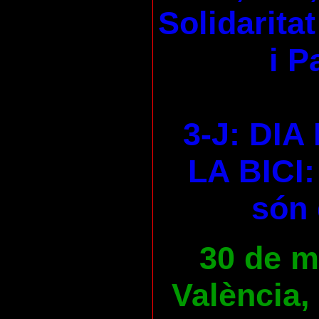
Solidaritat
i P
3-J: DI
LA BICI:
són 
30 de ma
València,