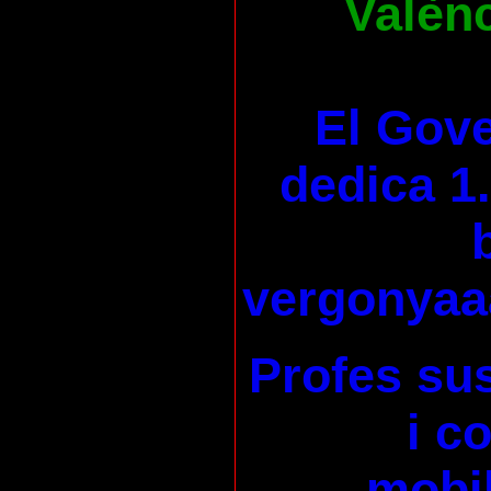
Valènc
El Gove
dedica 1.
vergonyaa
Profes su
i c
mobil