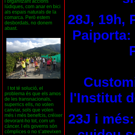
i organitzant accions
lúdiques, com anar en bici
als espais naturals de la
28J, 19h, 
comarca. Però estem
desbordats, no donem
abast.
Paiporta:
Customi
I tot té solució, el
l'Institut
problema és que els amos
de les transnacionals,
superrics ells, no volen
canviar, sols que volen
23J i més:
més i més benefcis, créixer
devorant-ho tot, com un
càncer. I els governs són
cuideu-se
còmplices o no s’atrevixen