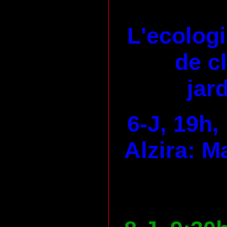
L'ecologi
de c
jard
6-J, 19h,
Alzira: M