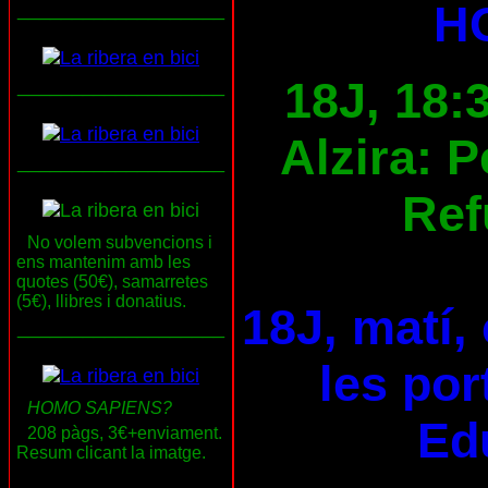
H
___________________
18J, 18:
___________________
Alzira: 
___________________
Ref
No volem subvencions i
ens mantenim amb les
quotes (50€), samarretes
(5€), llibres i donatius.
18J, matí,
___________________
les por
HOMO SAPIENS?
Ed
208 pàgs, 3€+enviament.
Resum clicant la imatge.
___________________