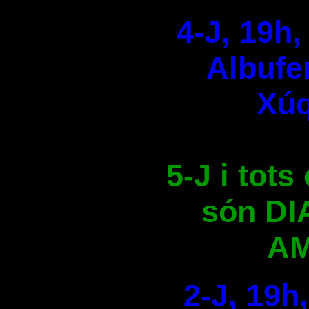
4-J, 19h,
Albufer
Xúq
5-J i tots
són DI
AM
2-J, 19h