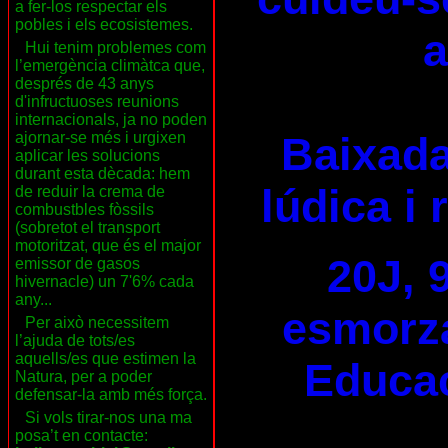
a fer-los respectar els
pobles i els ecosistemes.
a
Hui tenim problemes com
l’emergència climàtca que,
després de 43 anys
d'infructuoses reunions
internacionals, ja no poden
Baixada
ajornar-se més i urgixen
aplicar les solucions
durant esta dècada: hem
lúdica i 
de reduir la crema de
combustbles fòssils
(sobretot el transport
motoritzat, que és el major
20J, 
emissor de gasos
hivernacle) un 7'6% cada
any...
esmorza
Per això necessitem
l’ajuda de tots/es
aquells/es que estimen la
Educac
Natura, per a poder
defensar-la amb més força.
Si vols tirar-nos una ma
posa’t en contacte: