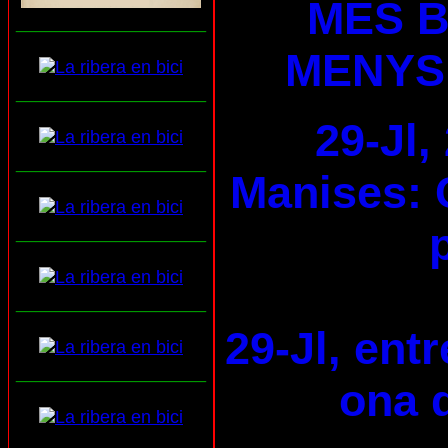
MÉS B
___________________
MENYS
___________________
29-Jl,
___________________
Manises: 
___________________
___________________
29-Jl, ent
___________________
ona d
___________________