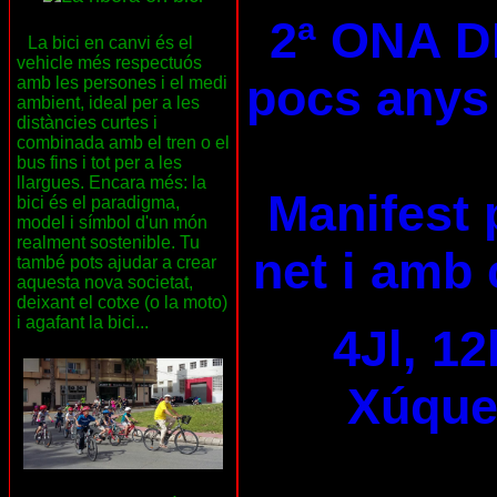
2ª ONA D
La bici en canvi és el
vehicle més respectuós
pocs anys 
amb les persones i el medi
ambient, ideal per a les
distàncies curtes i
combinada amb el tren o el
bus fins i tot per a les
llargues. Encara més: la
Manifest 
bici és el paradigma,
model i símbol d'un món
realment sostenible. Tu
net i amb 
també pots ajudar a crear
aquesta nova societat,
deixant el cotxe (o la moto)
i agafant la bici...
4Jl, 12
Xúquer