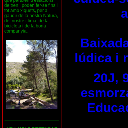
que partixen d'estacions
de tren i poden fer-se fins i
a
tot amb xiquets, per a
gaudir de la nostra Natura,
del nostre clima, de la
bicicleta i de la bona
companyia.
Baixada
lúdica i 
20J, 
esmorza
Educac
___________________