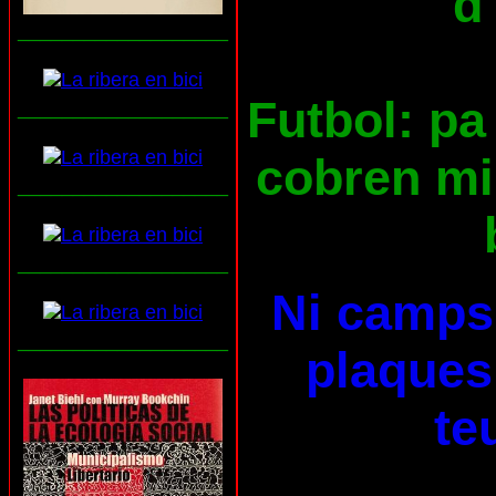
d
___________________
Futbol: pa 
___________________
cobren mil
___________________
___________________
Ni camps 
___________________
plaques 
te