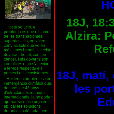
H
18J, 18:
I tot té solució, el
Alzira: 
problema és que els amos
de les transnacionals,
superrics ells, no volen
Ref
canviar, sols que volen
més i més benefcis, créixer
devorant-ho tot, com un
càncer. I els governs són
còmplices o no s’atrevixen
a fer-los respectar els
18J, matí,
pobles i els ecosistemes.
Hui tenim problemes com
l’emergència climàtca que,
les por
després de 43 anys
d'infructuoses reunions
internacionals, ja no poden
Ed
ajornar-se més i urgixen
aplicar les solucions
durant esta dècada: hem