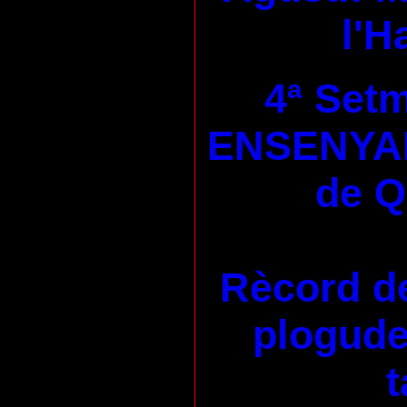
l'H
4ª Set
ENSENYA
de 
Rècord de
plogudes
t