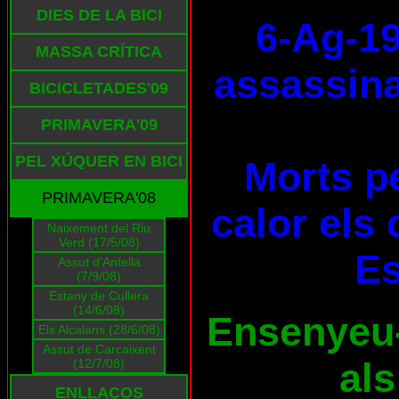
DIES DE LA BICI
6-Ag-19
MASSA CRÍTICA
assassina
BICICLETADES'09
PRIMAVERA'09
PEL XÚQUER EN BICI
Morts pe
PRIMAVERA'08
calor els 
Naixement del Riu
Verd (17/5/08)
E
Assut d'Antella
(7/9/08)
Estany de Cullera
(14/6/08)
Ensenyeu-l
Els Alcalans (28/6/08)
Assut de Carcaixent
als
(12/7/08)
ENLLAÇOS