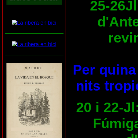
25-26Jl
___________________
d'Ante
___________________
revi
___________________
Per quina 
nits trop
20 i 22-Jl
Fúmiga