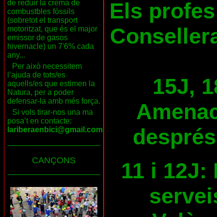
de reduir la crema de
Els profes
combustbles fòssils
(sobretot el transport
Consellera
motoritzat, que és el major
emissor de gasos
hivernacle) un 7'6% cada
any...
Per això necessitem
l’ajuda de tots/es
15J, 1
aquells/es que estimen la
Natura, per a poder
defensar-la amb més força.
Amenace
Si vols tirar-nos una ma
posa’t en contacte:
després
lariberaenbici@gmail.com
___________________
CANÇONS
11 i 12J:
___________________
servei