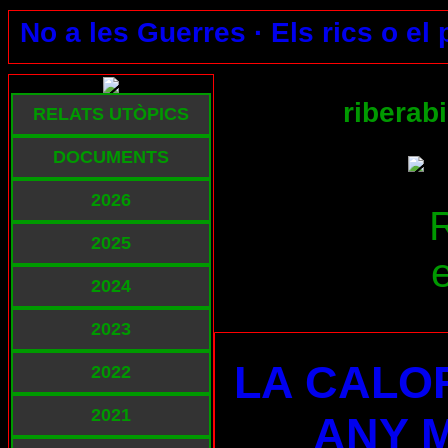
No a les Guerres ·
Els rics o el
riberab
RELATS UTÒPICS
DOCUMENTS
2026
2025
2024
2023
LA CALO
2022
2021
ANY 