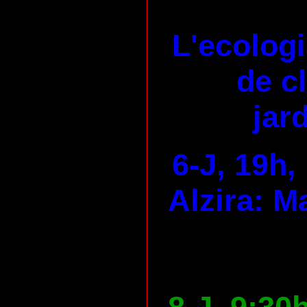
L'ecologi
de c
jard
6-J, 19h,
Alzira: M