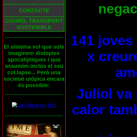
negaci
CONTACTE
COORD. TRANSPORT
SOSTENIBLE
___________________
141 joves
El sistema vol que sols
x creur
imaginem distopies
apocalíptiques i que
assumim inclús el seu
am
col.lapse... Però una
societat utòpica encara
és possible:
Juliol va
___________________
calor tam
___________________