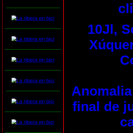
cl
__________________
10Jl, S
___________________
Xúquer 
___________________
C
___________________
Anomalia 
__________________
final de 
___________________
ca
___________________