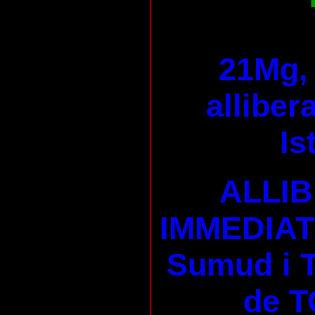
21Mg, 
alliber
Is
ALLI
IMMEDIAT 
Sumud i
de T