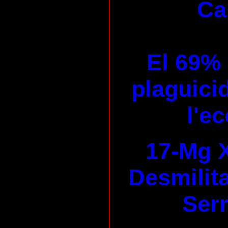
Ca
El 69% 
plaguicid
l'e
17-Mg X
Desmilita
Serr