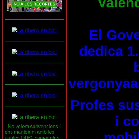
Valènc
___________________
El Gove
___________________
dedica 1.
___________________
vergonyaa
___________________
Profes su
___________________
i c
No volem subvencions i
ens mantenim amb les
mobil
quotes (50€), samarretes