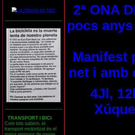
2ª ONA D
___________________
pocs anys 
Manifest 
net i amb 
4Jl, 12
Xúquer
___________________
TRANSPORT I BICI
Com tots sabem, el
transport motoritzat és el
major emissor de gasos