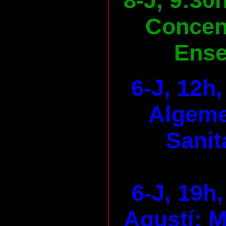
8-J, 9:30
Concen
Ens
6-J, 12h
Algeme
Sanit
6-J, 19h,
Agustí: M