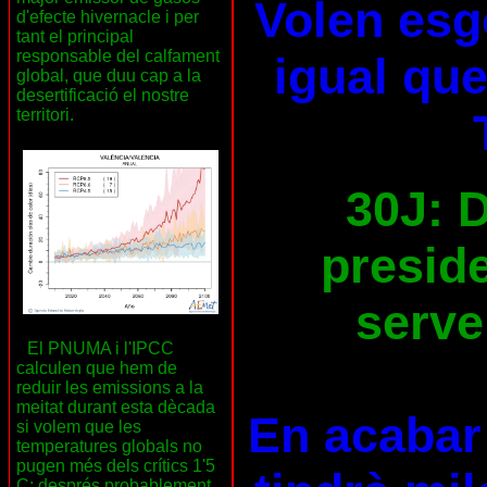
Volen esg
d'efecte hivernacle i per
tant el principal
responsable del calfament
igual que
global, que duu cap a la
desertificació el nostre
territori.
30J: D
preside
serve
El PNUMA i l'IPCC
calculen que hem de
reduir les emissions a la
meitat durant esta dècada
En acabar 
si volem que les
temperatures globals no
pugen més dels crítics 1'5
C; després probablement