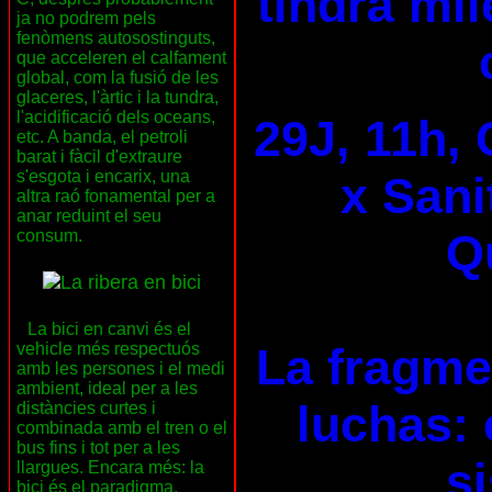
tindrà mil
ja no podrem pels
fenòmens autosostinguts,
que acceleren el calfament
global, com la fusió de les
glaceres, l'àrtic i la tundra,
l'acidificació dels oceans,
29J, 11h, 
etc. A banda, el petroli
barat i fàcil d'extraure
s'esgota i encarix, una
x Sani
altra raó fonamental per a
anar reduint el seu
Qu
consum.
La bici en canvi és el
La fragme
vehicle més respectuós
amb les persones i el medi
ambient, ideal per a les
luchas: 
distàncies curtes i
combinada amb el tren o el
bus fins i tot per a les
s
llargues. Encara més: la
bici és el paradigma,