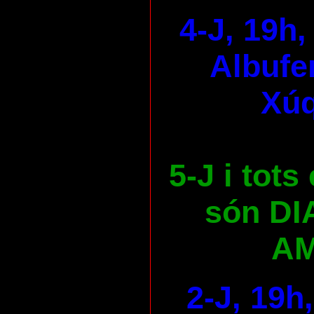
4-J, 19h,
Albufer
Xúq
5-J i tots
són DI
AM
2-J, 19h