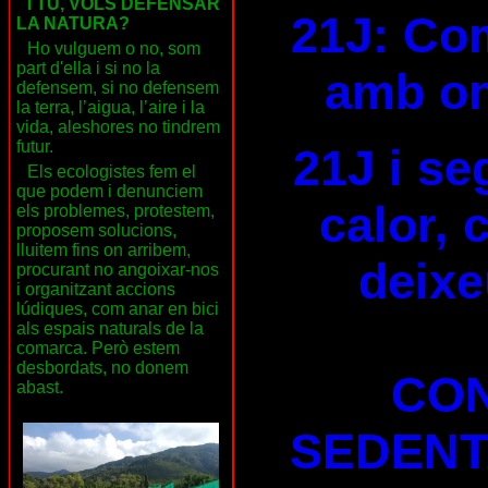
I TU, VOLS DEFENSAR
21J: Com
LA NATURA?
Ho vulguem o no, som
part d'ella i si no la
amb on
defensem, si no defensem
la terra, l’aigua, l’aire i la
vida, aleshores no tindrem
futur.
21J i se
Els ecologistes fem el
que podem i denunciem
calor, 
els problemes, protestem,
proposem solucions,
lluitem fins on arribem,
deixe
procurant no angoixar-nos
i organitzant accions
lúdiques, com anar en bici
als espais naturals de la
comarca. Però estem
desbordats, no donem
CON
abast.
SEDENT