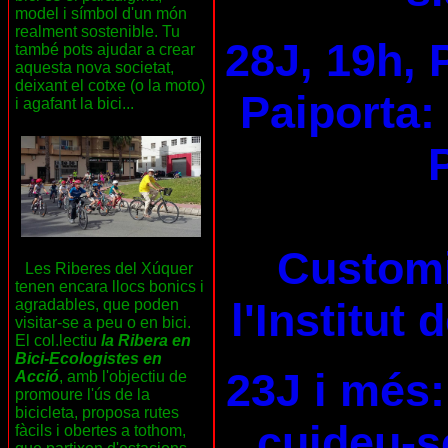
model i símbol d'un món
realment sostenible. Tu
28J, 19h, 
també pots ajudar a crear
aquesta nova societat,
deixant el cotxe (o la moto)
Paiporta:
i agafant la bici...
Customi
Les Riberes del Xúquer
tenen encara llocs bonics i
l'Institut
agradables, que poden
visitar-se a peu o en bici.
El col.lectiu
la Ribera en
Bici-Ecologistes en
23J i més:
Acció
, amb l'objectiu de
promoure l'ús de la
bicicleta, proposa rutes
cuideu-se
fàcils i obertes a tothom,