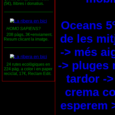
(5€), llibres i donatius.
___________________
Oceans 5
HOMO SAPIENS?
de les mi
208 pàgs, 3€+enviament.
Resum clicant la imatge.
___________________
-> més ai
-> pluges 
24 rutes ecològiques en
224 pàg. a color i en paper
reciclat, 17€, Reclam Edit.
tardor ->
crema co
esperem 