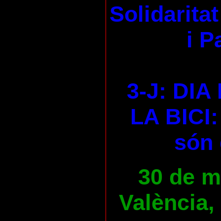
Solidaritat
i P
3-J: DI
LA BICI:
són 
30 de ma
València,