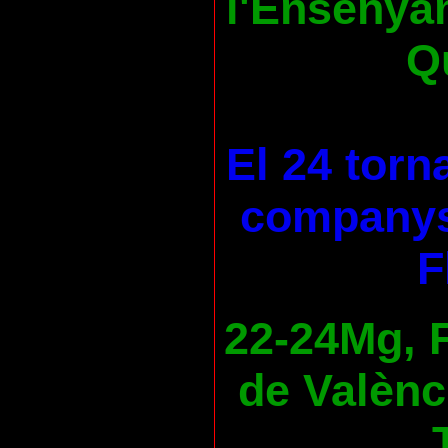
l'Ensenya
Qu
El 24 torn
companys
F
22-24Mg, F
de Valènc