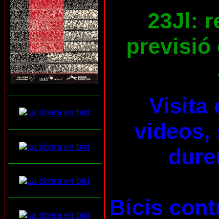
23Jl: 
previsió 
___________________
Visita
videos, 
___________________
dure
___________________
___________________
Bicis cont