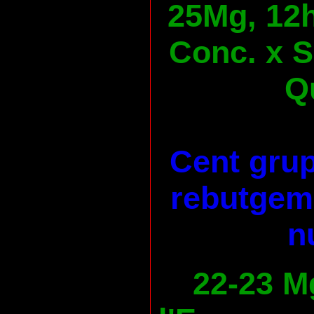
25Mg, 12h
Conc. x S
Qu
Cent grup
rebutgem 
n
22-23 M