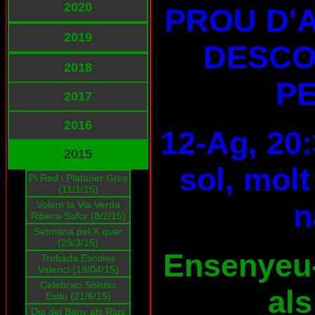
2020
PROU D'
2019
DESCO
2018
PE
2017
2016
12-Ag, 20:
2015
sol, molt
Pi Red i Plataner Gros
(11/1/15)
n
Volem la Via Verda
Ribera-Safor (8/2/15)
Setmana pel X quer
(29/3/15)
Ensenyeu-l
Trobada Escoles
Valenci (19/04/15)
Celebraci Solstici
als
Estiu (21/6/15)
Dia del Bany als Rius