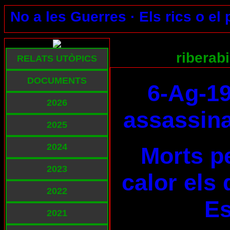
No a les Guerres ·
Els rics o el
riberab
RELATS UTÒPICS
DOCUMENTS
6-Ag-19
2026
assassina
2025
2024
Morts pe
2023
calor els 
2022
E
2021