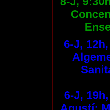
8-J, 9:30
Concen
Ens
6-J, 12h
Algeme
Sanit
6-J, 19h,
Agustí: M