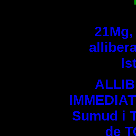
21Mg, 
alliber
Is
ALLI
IMMEDIAT 
Sumud i
de T