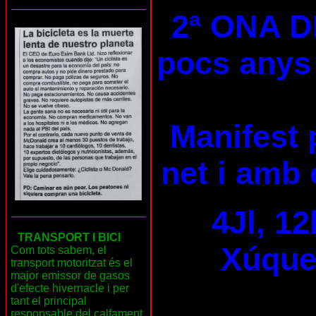
___________________
2ª ONA D
pocs anys 
Manifest 
net i amb 
___________________
4Jl, 12
TRANSPORT I BICI
Xúquer
Com tots sabem, el
transport motoritzat és el
major emissor de gasos
d'efecte hivernacle i per
tant el principal
responsable del calfament