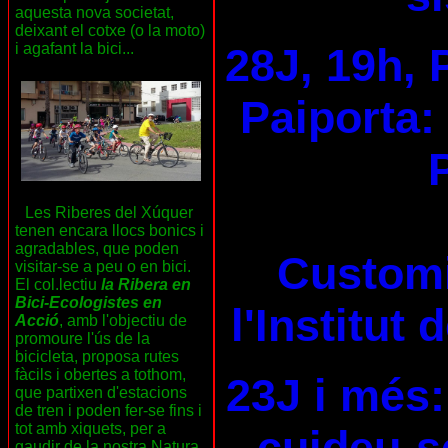
aquesta nova societat,
deixant el cotxe (o la moto)
28J, 19h, 
i agafant la bici...
Paiporta:
Les Riberes del Xúquer
tenen encara llocs bonics i
agradables, que poden
Customi
visitar-se a peu o en bici.
El col.lectiu
la Ribera en
Bici-Ecologistes en
l'Institut
Acció
, amb l'objectiu de
promoure l'ús de la
bicicleta, proposa rutes
fàcils i obertes a tothom,
23J i més:
que partixen d'estacions
de tren i poden fer-se fins i
tot amb xiquets, per a
cuideu-se
gaudir de la nostra Natura,