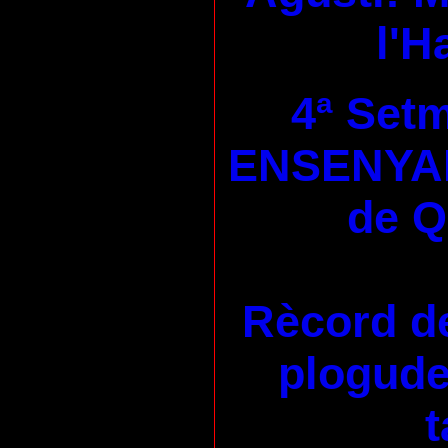
l'H
4ª Set
ENSENYA
de 
Rècord de
plogudes
t