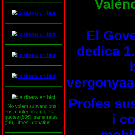
Valènc
___________________
El Gove
___________________
dedica 1.
___________________
vergonyaa
___________________
Profes su
No volem subvencions i
ens mantenim amb les
i c
quotes (50€), samarretes
(5€), llibres i donatius.
___________________
mobil