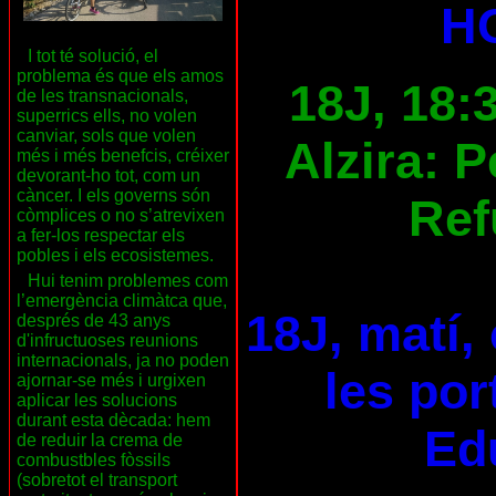
H
I tot té solució, el
problema és que els amos
18J, 18:
de les transnacionals,
superrics ells, no volen
canviar, sols que volen
Alzira: 
més i més benefcis, créixer
devorant-ho tot, com un
càncer. I els governs són
Ref
còmplices o no s’atrevixen
a fer-los respectar els
pobles i els ecosistemes.
Hui tenim problemes com
l’emergència climàtca que,
18J, matí,
després de 43 anys
d'infructuoses reunions
internacionals, ja no poden
les por
ajornar-se més i urgixen
aplicar les solucions
durant esta dècada: hem
Ed
de reduir la crema de
combustbles fòssils
(sobretot el transport