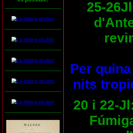
25-26Jl
___________________
d'Ante
___________________
revi
___________________
Per quina 
___________________
nits trop
___________________
20 i 22-Jl
___________________
Fúmiga