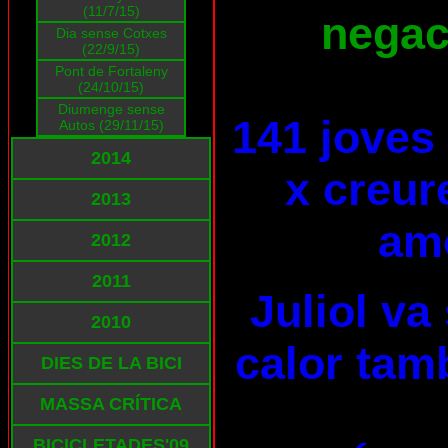
(11/7/15)
negaci
Dia sense Cotxes
(22/9/15)
Pont de Fortaleny
(24/10/15)
Diumenge sense
141 joves
Autos (29/11/15)
2014
x creur
2013
am
2012
2011
Juliol va
2010
calor tam
DIES DE LA BICI
MASSA CRÍTICA
BICICLETADES'09