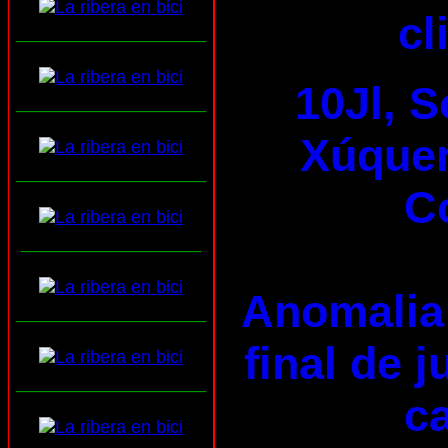
cl
___________________
10Jl, S
___________________
Xúquer 
___________________
C
__________________
Anomalia 
___________________
final de 
___________________
ca