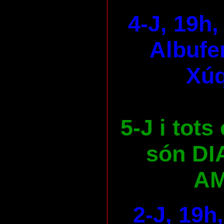
4-J, 19h,
Albufer
Xúq
5-J i tots
són DI
AM
2-J, 19h