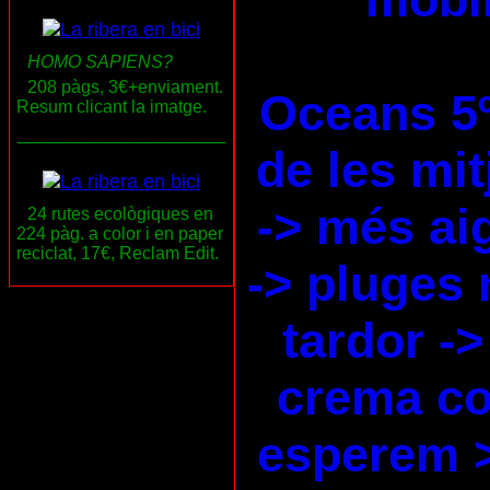
HOMO SAPIENS?
208 pàgs, 3€+enviament.
Oceans 5
Resum clicant la imatge.
___________________
de les mi
-> més ai
24 rutes ecològiques en
224 pàg. a color i en paper
reciclat, 17€, Reclam Edit.
-> pluges 
tardor ->
crema co
esperem 