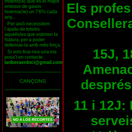
motoritzat, que és el major
Els profes
emissor de gasos
hivernacle) un 7'6% cada
any...
Consellera
Per això necessitem
l’ajuda de tots/es
aquells/es que estimen la
Natura, per a poder
defensar-la amb més força.
15J, 1
Si vols tirar-nos una ma
posa’t en contacte:
lariberaenbici@gmail.com
Amenace
___________________
després
CANÇONS
___________________
11 i 12J:
servei
___________________