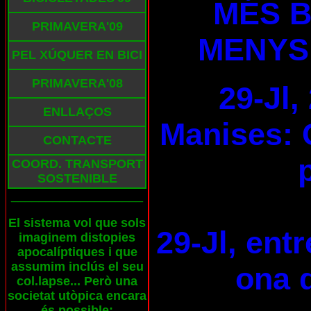
MÉS B
PRIMAVERA'09
MENYS
PEL XÚQUER EN BICI
PRIMAVERA'08
29-Jl,
ENLLAÇOS
Manises: 
CONTACTE
COORD. TRANSPORT
SOSTENIBLE
___________________
El sistema vol que sols
29-Jl, ent
imaginem distopies
apocalíptiques i que
assumim inclús el seu
ona d
col.lapse... Però una
societat utòpica encara
és possible: