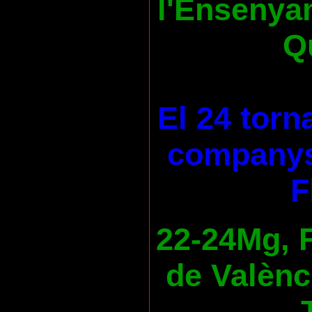
l'Ensenya
Qu
El 24 torn
companys
F
22-24Mg, F
de Valènc