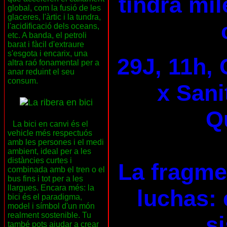
tindrà mil
global, com la fusió de les
glaceres, l'àrtic i la tundra,
l'acidificació dels oceans,
etc. A banda, el petroli
barat i fàcil d'extraure
s'esgota i encarix, una
29J, 11h, 
altra raó fonamental per a
anar reduint el seu
consum.
x Sani
Qu
La bici en canvi és el
vehicle més respectuós
amb les persones i el medi
ambient, ideal per a les
distàncies curtes i
La fragme
combinada amb el tren o el
bus fins i tot per a les
llargues. Encara més: la
luchas: 
bici és el paradigma,
model i símbol d'un món
realment sostenible. Tu
s
també pots ajudar a crear