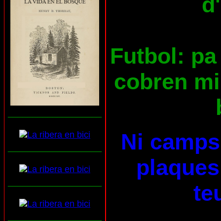
d
Futbol: pa 
cobren mil
___________________
Ni camps 
___________________
plaques 
___________________
te
___________________