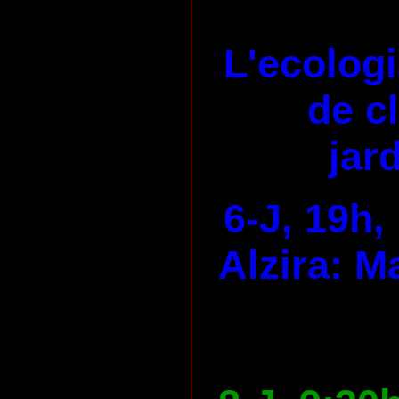
L'ecologi
de c
jard
6-J, 19h,
Alzira: M