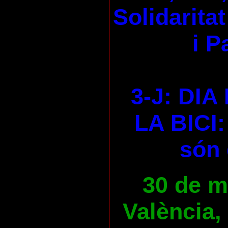
Solidaritat
i P
3-J: DI
LA BICI:
són 
30 de ma
València,