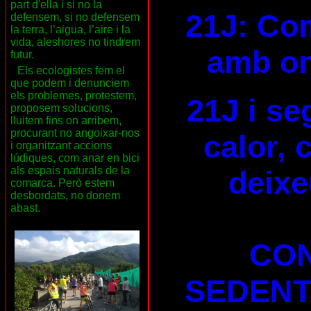
part d'ella i si no la
21J: Com
defensem, si no defensem
la terra, l’aigua, l’aire i la
vida, aleshores no tindrem
amb on
futur.
Els ecologistes fem el
que podem i denunciem
els problemes, protestem,
21J i se
proposem solucions,
lluitem fins on arribem,
procurant no angoixar-nos
calor, 
i organitzant accions
lúdiques, com anar en bici
als espais naturals de la
deixe
comarca. Però estem
desbordats, no donem
abast.
CON
SEDENT