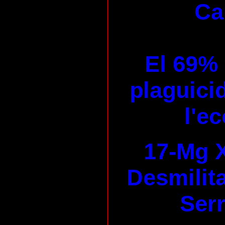
Ca
El 69% 
plaguicid
l'e
17-Mg X
Desmilita
Serr