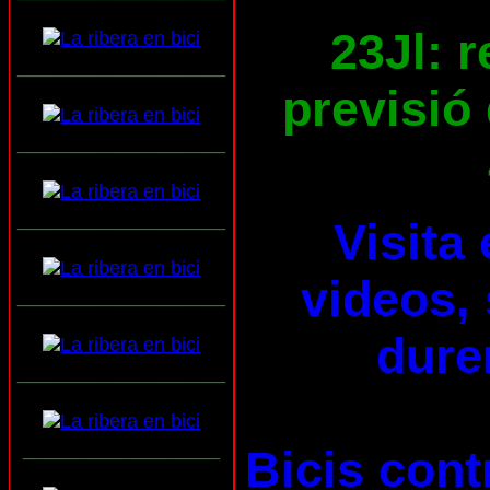
23Jl: 
___________________
previsió 
___________________
___________________
Visita
videos, 
___________________
dure
___________________
__________________
Bicis cont