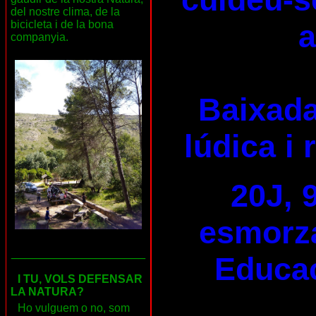
del nostre clima, de la
a
bicicleta i de la bona
companyia.
Baixada
lúdica i 
20J, 
esmorza
___________________
Educac
I TU, VOLS DEFENSAR
LA NATURA?
Ho vulguem o no, som