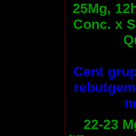
25Mg, 12h
Conc. x S
Qu
Cent grup
rebutgem 
n
22-23 M