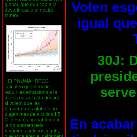
Volen esg
global, que duu cap a la
desertificació el nostre
territori.
igual que
30J: D
preside
El PNUMA i l'IPCC
calculen que hem de
serve
reduir les emissions a la
meitat durant esta dècada
si volem que les
temperatures globals no
pugen més dels crítics 1'5
En acabar 
C; després probablement
ja no podrem pels
fenòmens autosostinguts,
que acceleren el calfament