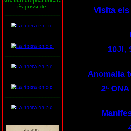
societat utòpica encara
és possible:
Visita el
___________________
___________________
10Jl,
___________________
Anomalia tè
___________________
2ª ONA 
___________________
Manifes
___________________