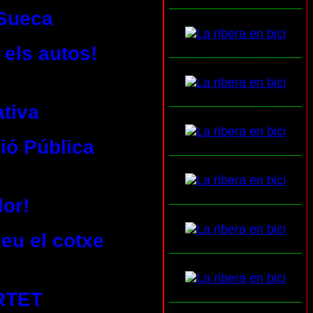
___________________
 Sueca
 els autos!
___________________
___________________
ativa
ió Pública
___________________
___________________
or!
xeu el cotxe
___________________
RTET
___________________