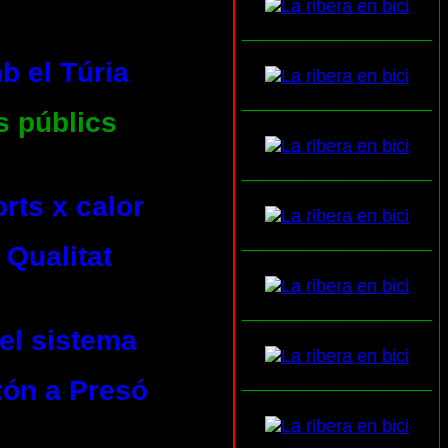
___________________
b el Túria
___________________
s públics
___________________
rts x calor
___________________
 Qualitat
___________________
del sistema
___________________
zón a Presó