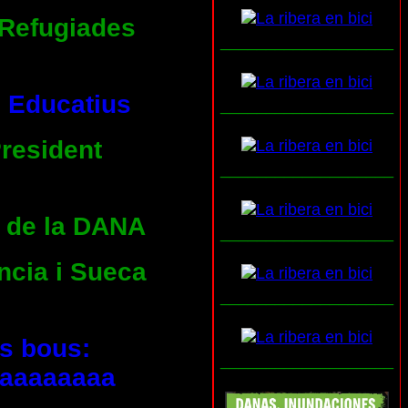
 Refugiades
___________________
s Educatius
___________________
President
___________________
s de la DANA
___________________
ncia i Sueca
___________________
ls bous:
___________________
aaaaaaaa