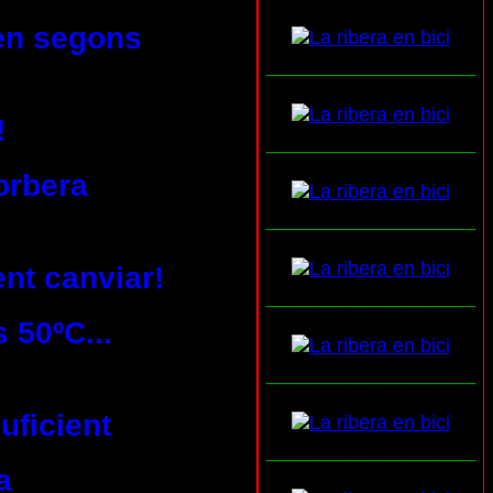
ren segons
___________________
!
___________________
orbera
___________________
ent canviar!
___________________
 50ºC...
___________________
uficient
___________________
a