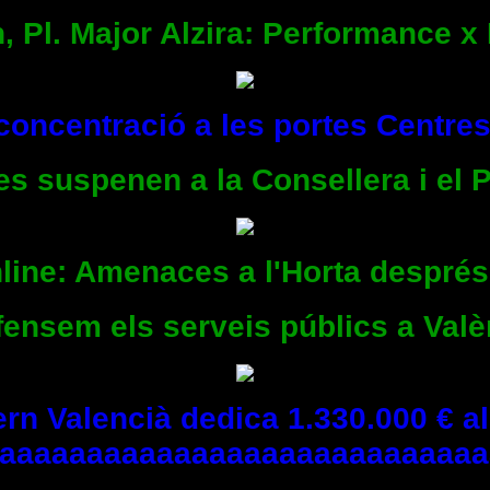
h, Pl. Major Alzira: Performance x
 concentració a les portes Centre
es suspenen a la Consellera i el 
nline: Amenaces a l'Horta despré
efensem els serveis públics a Valè
rn Valencià dedica 1.330.000 € a
aaaaaaaaaaaaaaaaaaaaaaaaaaaaa