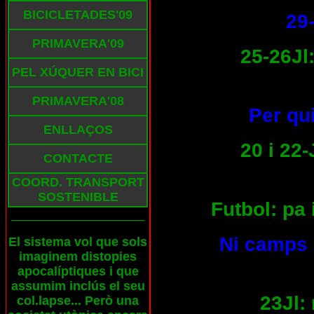
BICICLETADES'09
29-
PRIMAVERA'09
25-26Jl:
PEL XÚQUER EN BICI
PRIMAVERA'08
Per qui
ENLLAÇOS
20 i 22-
CONTACTE
COORD. TRANSPORT
SOSTENIBLE
Futbol: pa 
___________________
Ni camps 
El sistema vol que sols
imaginem distopies
apocalíptiques i que
assumim inclús el seu
23Jl: 
col.lapse... Però una