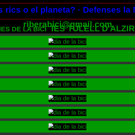
s rics o el planeta?
· Defenses la
riberabici@gmail.com
IES TULELL D'ALZI
IES DE LA BICI