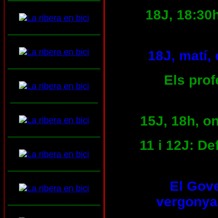
18J, 18:30
___________________
18J, matí,
___________________
Els prof
__________________
15J, 18h, o
___________________
11 i 12J: D
___________________
El Gove
vergony
___________________