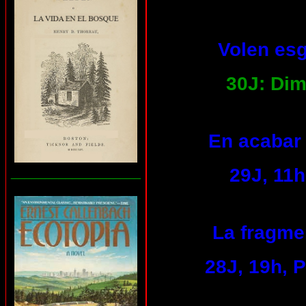
Volen esg
30J: Dim
En acabar 
29J, 11h
___________________
La fragmen
28J, 19h, 