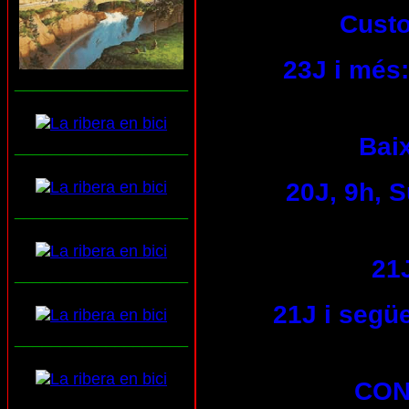
Custo
23J i més:
___________________
Baix
___________________
20J, 9h, 
___________________
21
___________________
21J i següe
___________________
CON
___________________