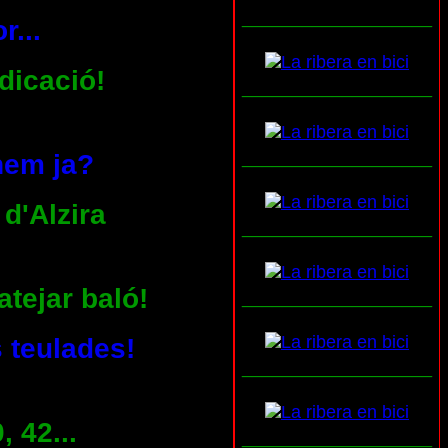
___________________
r...
ndicació!
___________________
___________________
anem ja?
 d'Alzira
___________________
atejar baló!
___________________
 teulades!
___________________
, 42...
___________________