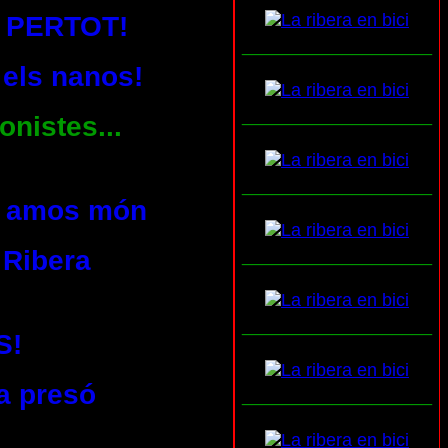
 PERTOT!
___________________
 els nanos!
___________________
onistes...
___________________
ls amos món
 Ribera
___________________
___________________
S!
a presó
___________________