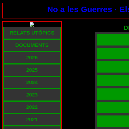
No a les Guerres ·
El
D
RELATS UTÒPICS
DOCUMENTS
2026
2025
2024
2023
2022
2021