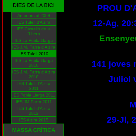
DIES DE LA BICI
PROU D'
Anteriors al 2009
12-Ag, 20:
IES Tulell d'Alzira
IES Castelló de la
Ribera
Ensenyeu-
IES La Pobla Llarga
IES J.M. Parra d'Alzira
IES Tulell 2010
IES La Pobla Llarga
141 joves 
2010
IES J.M. Parra d'Alzira
2010
Juliol
IES Tulell d'Alzira
2011
IES Pobla Llarga 2011
IES JM Parra 2011
M
IES Tulell d'Alzira
2012
29-Jl,
IES Alzira 2015
MASSA CRÍTICA