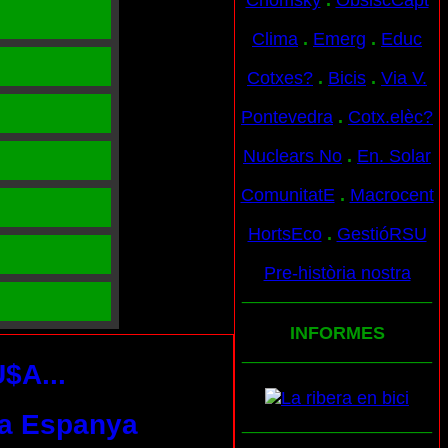
Chomsky
.
ObslscCapt
Clima
.
Emerg
.
Educ
Cotxes?
.
Bicis
.
Via V.
Pontevedra
.
Cotx.elèc?
Nuclears No
.
En. Solar
ComunitatE
.
Macrocent
HortsEco
.
GestióRSU
Pre-història nostra
___________________
INFORMES
___________________
$A...
s a Espanya
___________________