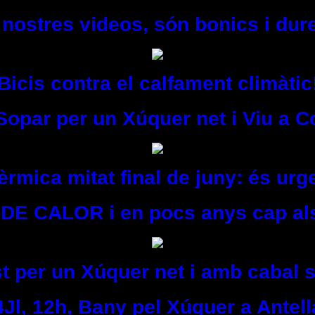
s nostres videos, són bonics i du
Bicis contra el calfament climàtic
 Sopar per un Xúquer net i Viu a C
rmica mitat final de juny: és urg
DE CALOR i en pocs anys cap als
t per un Xúquer net i amb cabal s
4Jl, 12h, Bany pel Xúquer a Antell