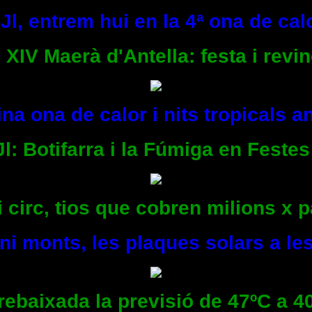
Jl, entrem hui en la 4ª ona de calo
 XIV Maerà d'Antella: festa i revi
na ona de calor i nits tropicals 
Jl: Botifarra i la Fúmiga en Festes
i circ, tios que cobren milions x p
ni monts, les plaques solars a les
rebaixada la previsió de 47ºC a 40