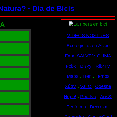
 Natura?
· Dia de Bicis
RA
VIDEOS NOSTRES
Ecologistes en Acció
Expo SALVEM CLIMA
Fcbk
·
Blsky
·
RibrTV
Maps
.
Tren
.
Temps
XúqV
.
VallC
.
Coespe
Hope!
.
PedrNo
.
AusSi
Ecofemin
.
Decrexmt