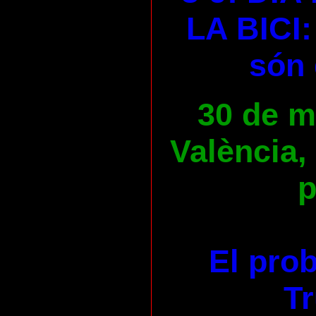
LA BICI:
són 
30 de ma
València,
p
El pro
Tr