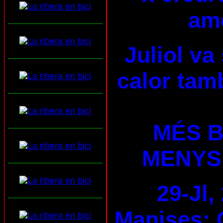
am
___________________
Juliol va
___________________
calor tam
___________________
___________________
MÉS B
MENYS
___________________
29-Jl,
___________________
Manises: 