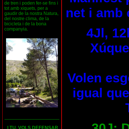
de tren i poden fer-se fins i
net i amb 
tot amb xiquets, per a
gaudir de la nostra Natura,
del nostre clima, de la
bicicleta i de la bona
4Jl, 12
companyia.
Xúquer
Volen esg
igual que
___________________
30J: D
I TU, VOLS DEFENSAR