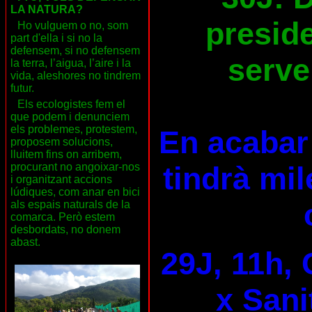
LA NATURA?
preside
Ho vulguem o no, som
part d'ella i si no la
defensem, si no defensem
serve
la terra, l’aigua, l’aire i la
vida, aleshores no tindrem
futur.
Els ecologistes fem el
que podem i denunciem
els problemes, protestem,
En acabar 
proposem solucions,
lluitem fins on arribem,
tindrà mil
procurant no angoixar-nos
i organitzant accions
lúdiques, com anar en bici
als espais naturals de la
comarca. Però estem
desbordats, no donem
abast.
29J, 11h, 
x Sani