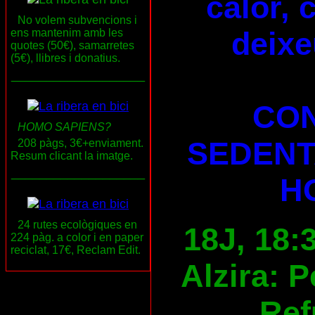
calor, 
No volem subvencions i
deixe
ens mantenim amb les
quotes (50€), samarretes
(5€), llibres i donatius.
___________________
CON
HOMO SAPIENS?
SEDENT
208 pàgs, 3€+enviament.
Resum clicant la imatge.
___________________
H
24 rutes ecològiques en
18J, 18:
224 pàg. a color i en paper
reciclat, 17€, Reclam Edit.
Alzira: 
Ref