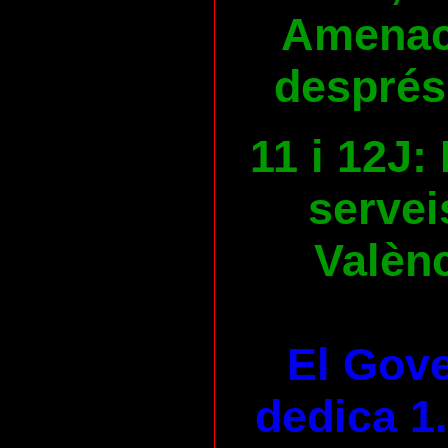
Amenace
després
11 i 12J:
servei
Valènc
El Gove
dedica 1.