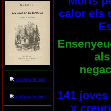
Morts pe
calor els 
E
Ensenyeu-l
als
negaci
___________________
___________________
141 joves
___________________
x creur