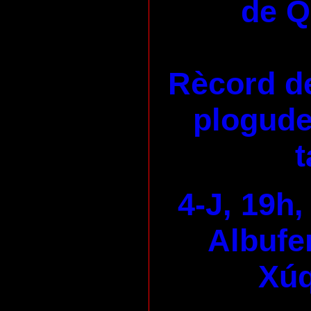
de 
Rècord de
plogudes
t
4-J, 19h,
Albufer
Xúq