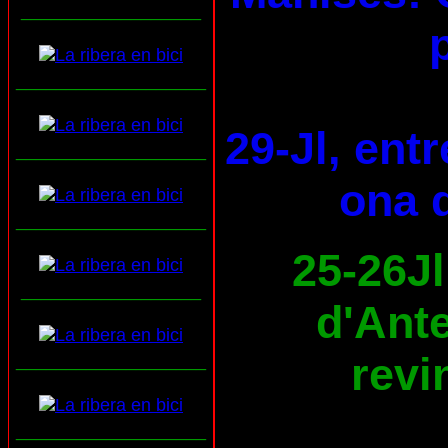
__________________
___________________
29-Jl, ent
___________________
ona d
___________________
25-26Jl
__________________
d'Ante
revi
___________________
___________________