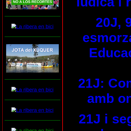
lúdica i 
___________________
20J, 
esmorza
___________________
Educac
___________________
21J: Com
amb on
___________________
21J i se
___________________