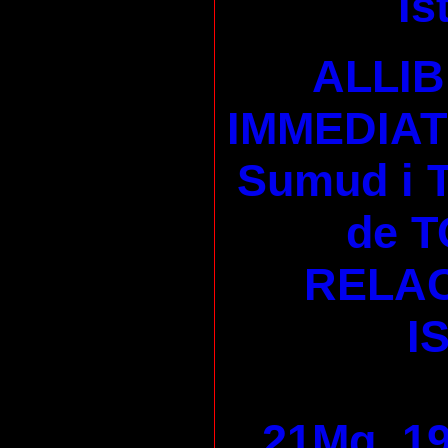
Is
ALLI
IMMEDIAT 
Sumud i
de T
RELAC
I
21Mg, 19