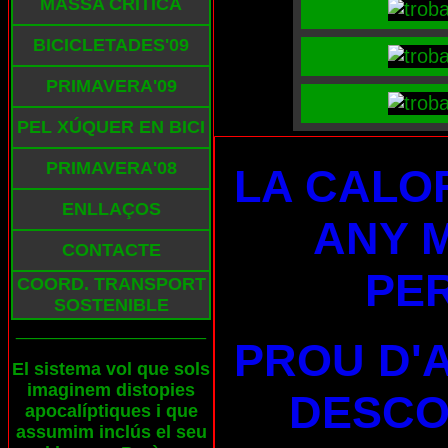
MASSA CRÍTICA
BICICLETADES'09
PRIMAVERA'09
PEL XÚQUER EN BICI
PRIMAVERA'08
LA CALO
ENLLAÇOS
ANY 
CONTACTE
PE
COORD. TRANSPORT
SOSTENIBLE
___________________
PROU D'
El sistema vol que sols
imaginem distopies
DESCO
apocalíptiques i que
assumim inclús el seu