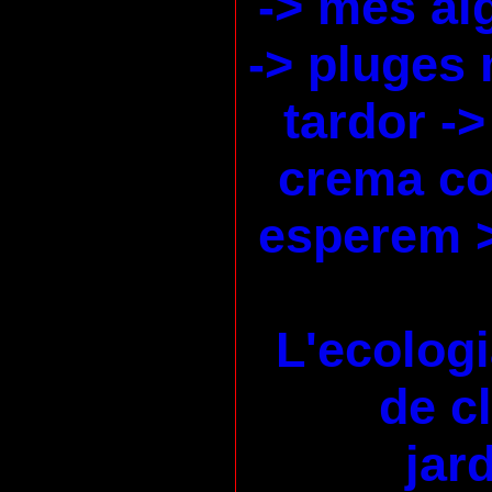
-> més ai
-> pluges 
tardor ->
crema co
esperem 
L'ecologi
de c
jard