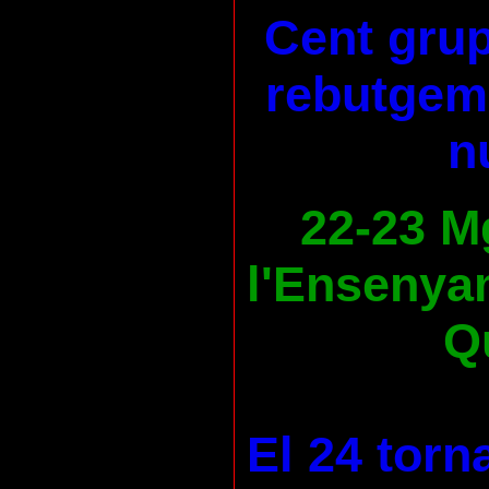
Cent grup
rebutgem 
n
22-23 M
l'Ensenya
Qu
El 24 torn