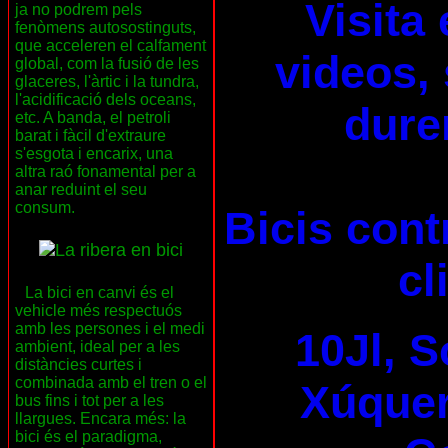
Visita
ja no podrem pels
fenòmens autosostinguts,
que acceleren el calfament
videos, 
global, com la fusió de les
glaceres, l'àrtic i la tundra,
l'acidificació dels oceans,
dure
etc. A banda, el petroli
barat i fàcil d'extraure
s'esgota i encarix, una
altra raó fonamental per a
anar reduint el seu
consum.
Bicis cont
cl
La bici en canvi és el
vehicle més respectuós
amb les persones i el medi
10Jl, S
ambient, ideal per a les
distàncies curtes i
combinada amb el tren o el
Xúquer 
bus fins i tot per a les
llargues. Encara més: la
bici és el paradigma,