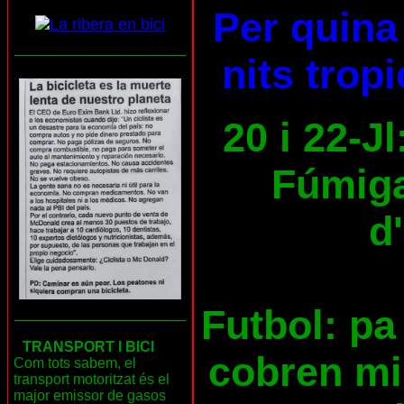
Per quina 
___________________
nits trop
20 i 22-Jl
Fúmiga
d
Futbol: pa 
___________________
TRANSPORT I BICI
cobren mil
Com tots sabem, el
transport motoritzat és el
major emissor de gasos