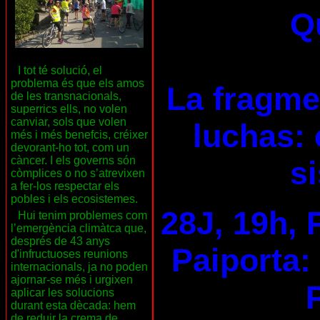
Qu
I tot té solució, el
problema és que els amos
La fragme
de les transnacionals,
superrics ells, no volen
canviar, sols que volen
luchas: 
més i més benefcis, créixer
devorant-ho tot, com un
càncer. I els governs són
s
còmplices o no s’atrevixen
a fer-los respectar els
pobles i els ecosistemes.
28J, 19h, 
Hui tenim problemes com
l’emergència climàtca que,
després de 43 anys
Paiporta:
d'infructuoses reunions
internacionals, ja no poden
ajornar-se més i urgixen
aplicar les solucions
durant esta dècada: hem
de reduir la crema de