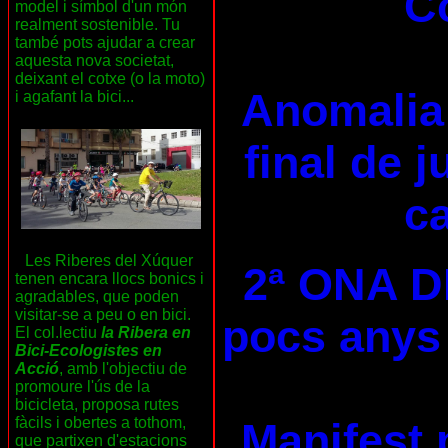
C
model i símbol d'un món
realment sostenible. Tu
també pots ajudar a crear
aquesta nova societat,
deixant el cotxe (o la moto)
Anomalia 
i agafant la bici...
final de 
ca
Les Riberes del Xúquer
2ª ONA D
tenen encara llocs bonics i
agradables, que poden
visitar-se a peu o en bici.
pocs anys 
El col.lectiu
la Ribera en
Bici-Ecologistes en
Acció
, amb l'objectiu de
promoure l'ús de la
bicicleta, proposa rutes
fàcils i obertes a tothom,
Manifest 
que partixen d'estacions