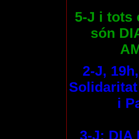
5-J i tots
són DI
AM
2-J, 19h
Solidaritat
i P
3-J: DI