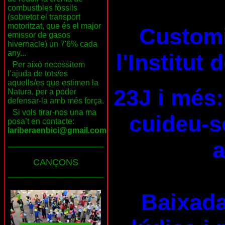
combustbles fòssils
(sobretot el transport
motoritzat, que és el major
Customi
emissor de gasos
hivernacle) un 7'6% cada
any...
l'Institut
Per això necessitem
l’ajuda de tots/es
aquells/es que estimen la
23J i més:
Natura, per a poder
defensar-la amb més força.
Si vols tirar-nos una ma
cuideu-se
posa’t en contacte:
lariberaenbici@gmail.com
a
___________________
CANÇONS
___________________
Baixada