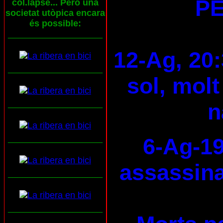
PE
col.lapse... Però una
societat utòpica encara
és possible:
___________________
12-Ag, 20:
___________________
sol, molt
___________________
n
___________________
6-Ag-19
assassina
___________________
___________________