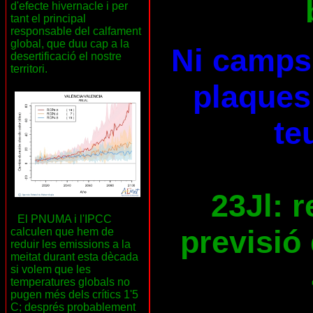
d'efecte hivernacle i per
tant el principal
responsable del calfament
global, que duu cap a la
Ni camps 
desertificació el nostre
territori.
plaques 
te
23Jl: 
El PNUMA i l'IPCC
previsió 
calculen que hem de
reduir les emissions a la
meitat durant esta dècada
si volem que les
temperatures globals no
pugen més dels crítics 1'5
C; després probablement