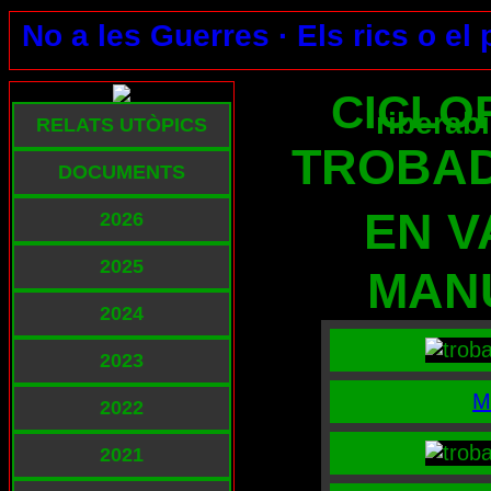
No a les Guerres ·
Els rics o el
CICLO
riberab
RELATS UTÒPICS
TROBAD
DOCUMENTS
EN V
2026
2025
MANU
2024
2023
M
2022
2021