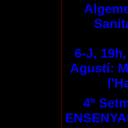
Algeme
Sanit
6-J, 19h,
Agustí: M
l'H
4ª Set
ENSENYA