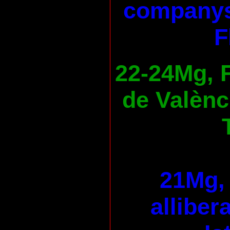
companys
F
22-24Mg, F
de Valènc
21Mg, 
alliber