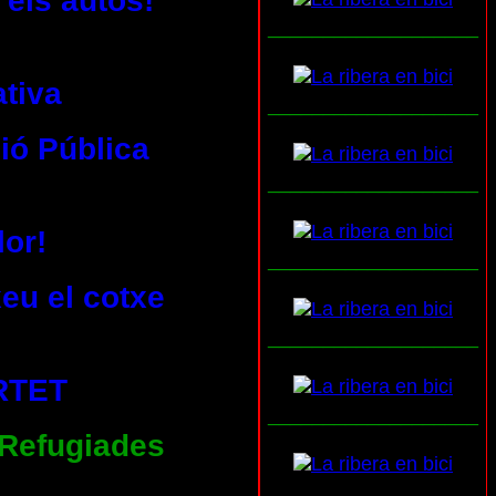
 els autos!
___________________
ativa
___________________
ió Pública
___________________
or!
___________________
xeu el cotxe
___________________
RTET
___________________
 Refugiades
___________________