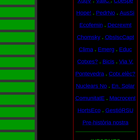
XúqV
.
VallC
.
Coespe
Hope!
.
PedrNo
.
AusSi
Ecofemin
.
Decrexmt
Chomsky
.
ObslscCapt
Clima
.
Emerg
.
Educ
Cotxes?
.
Bicis
.
Via V.
Pontevedra
.
Cotx.elèc?
Nuclears No
.
En. Solar
ComunitatE
.
Macrocent
HortsEco
.
GestióRSU
Pre-història nostra
___________________