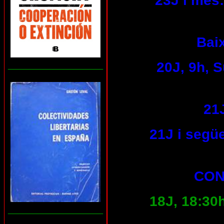
23J i més:
Baix
20J, 9h, 
___________________
21
21J i següe
CON
18J, 18:30
___________________