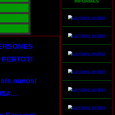
INFORMES
___________________
___________________
___________________
PERSONES
 PERTOT!
___________________
___________________
 els nanos!
$A...
___________________
___________________