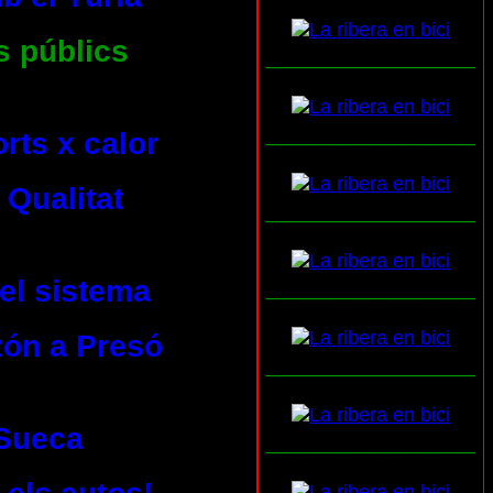
s públics
___________________
___________________
rts x calor
 Qualitat
___________________
del sistema
___________________
zón a Presó
___________________
 Sueca
___________________