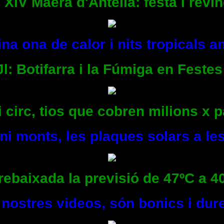
 XIV Maerà d'Antella: festa i revi
na ona de calor i nits tropicals 
Jl: Botifarra i la Fúmiga en Festes
i circ, tios que cobren milions x p
ni monts, les plaques solars a les
rebaixada la previsió de 47ºC a 40
s nostres videos, són bonics i du