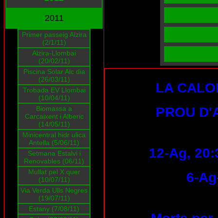
2011
Primer passeig Alzira
(2/1/11)
Alzira-Llombai
(20/02/11)
Piscina Solar Alc dia
(26/03/11)
LA CALO
Trobada EV Llombai
(10/04/11)
Biomassa a
PROU D'
Carcaixent i Alberic
(14/05/11)
Minicentral hidr ulica
Antella (5/06/11)
12-Ag, 20:
Setmana Estalvi i
Renovables (06/11)
Mullat pel X quer
6-Ag
(10/07/11)
Via Verda Ulls Negres
(19/07/11)
Estany (7/08/11)