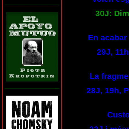
___________________
30J: Dim
En acabar 
29J, 11h
La fragmen
___________________
28J, 19h, 
Custo