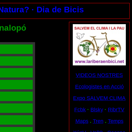
 Natura?
· Dia de Bicis
nalopó
VIDEOS NOSTRES
Ecologistes en Acció
Expo SALVEM CLIMA
Fcbk
·
Blsky
·
RibrTV
Maps
.
Tren
.
Temps