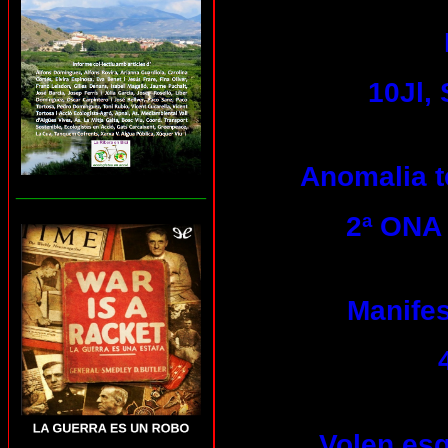
10Jl,
Anomalia tè
___________________
2ª ONA 
Manifes
Volen esg