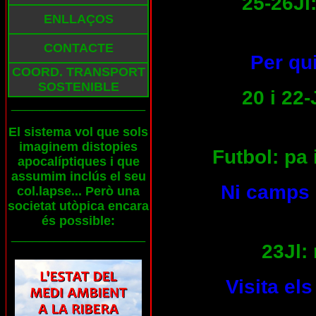
25-26Jl:
ENLLAÇOS
CONTACTE
Per qui
COORD. TRANSPORT
SOSTENIBLE
20 i 22-
___________________
El sistema vol que sols
imaginem distopies
Futbol: pa 
apocalíptiques i que
assumim inclús el seu
Ni camps 
col.lapse... Però una
societat utòpica encara
és possible:
___________________
23Jl: 
Visita el