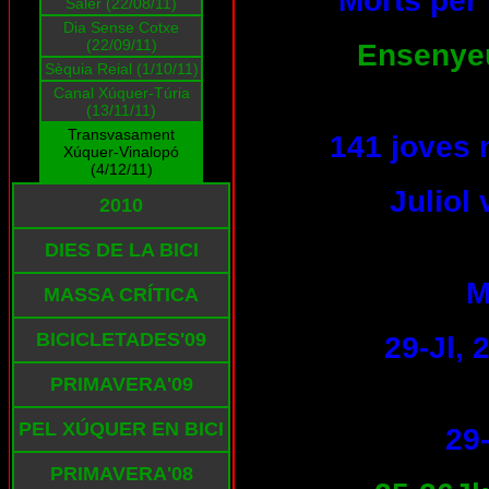
Morts per 
Saler (22/08/11)
Dia Sense Cotxe
(22/09/11)
Ensenyeu-
Sèquia Reial (1/10/11)
Canal Xúquer-Túria
(13/11/11)
Transvasament
141 joves 
Xúquer-Vinalopó
(4/12/11)
Juliol
2010
DIES DE LA BICI
M
MASSA CRÍTICA
BICICLETADES'09
29-Jl,
PRIMAVERA'09
PEL XÚQUER EN BICI
29-
PRIMAVERA'08