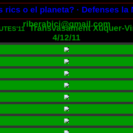
s rics o el planeta?
· Defenses la
riberabici@gmail.com
Transvasament Xúquer-Vi
UTES'11
4/12/11