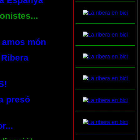
s a Espanya
onistes...
___________________
ls amos món
___________________
 Ribera
___________________
S!
___________________
a presó
___________________
r...
___________________