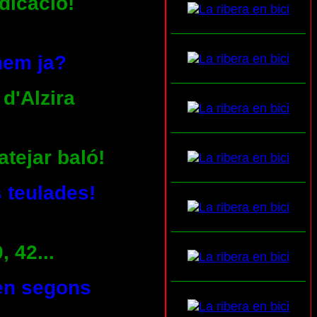
ndicació!
___________________
anem ja?
___________________
 d'Alzira
___________________
atejar baló!
___________________
 teulades!
___________________
, 42...
___________________
ren segons