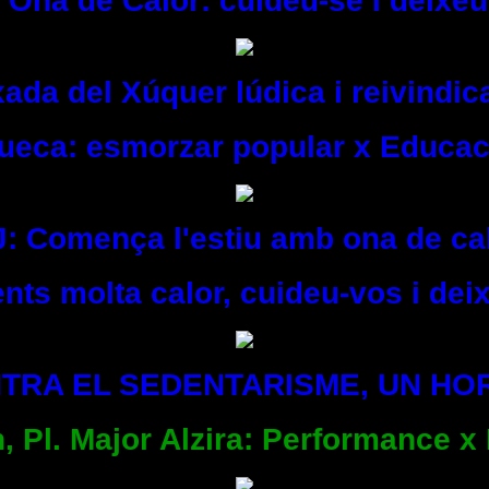
 Ona de Calor: cuideu-se i deixeu
ada del Xúquer lúdica i reivindic
Sueca: esmorzar popular x Educac
J: Comença l'estiu amb ona de cal
nts molta calor, cuideu-vos i dei
TRA EL SEDENTARISME, UN HO
h, Pl. Major Alzira: Performance x