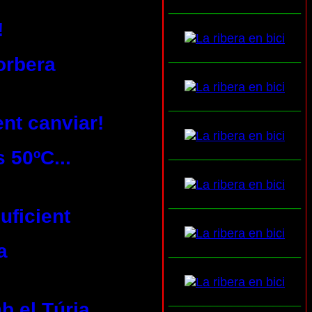
___________________
!
___________________
orbera
___________________
ent canviar!
 50ºC...
___________________
___________________
uficient
a
___________________
___________________
b el Túria