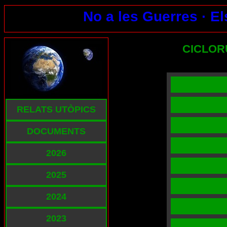
No a les Guerres ·
El
CICLOR
RELATS UTÒPICS
DOCUMENTS
2026
2025
2024
2023