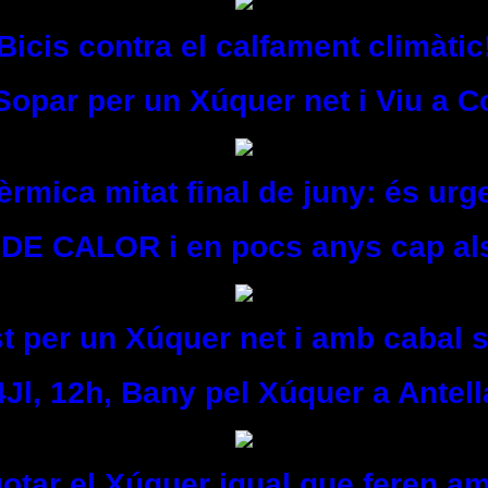
Bicis contra el calfament climàtic
 Sopar per un Xúquer net i Viu a C
rmica mitat final de juny: és urg
DE CALOR i en pocs anys cap als
t per un Xúquer net i amb cabal s
4Jl, 12h, Bany pel Xúquer a Antell
otar el Xúquer igual que feren am