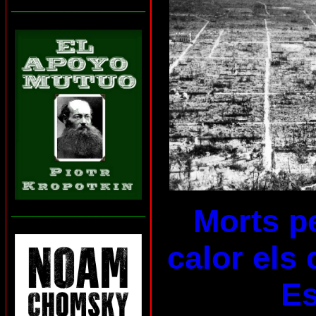
___________________
Morts pe
___________________
calor els 
E