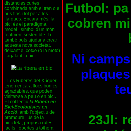
Futbol: pa 
distàncies curtes i
combinada amb el tren o el
bus fins i tot per a les
cobren mil
llargues. Encara més: la
bici és el paradigma,
model i símbol d'un món
realment sostenible. Tu
també pots ajudar a crear
aquesta nova societat,
deixant el cotxe (o la moto)
Ni camps 
i agafant la bici...
plaques 
Les Riberes del Xúquer
te
tenen encara llocs bonics i
agradables, que poden
visitar-se a peu o en bici.
El col.lectiu
la Ribera en
Bici-Ecologistes en
Acció
, amb l'objectiu de
23Jl: 
promoure l'ús de la
bicicleta, proposa rutes
fàcils i obertes a tothom,