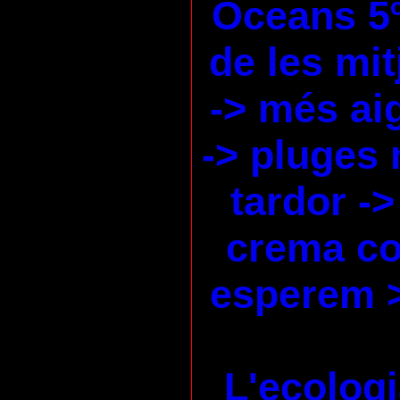
Oceans 5
de les mi
-> més ai
-> pluges 
tardor ->
crema co
esperem 
L'ecologi