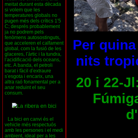
meitat durant esta dècada
si volem que les
temperatures globals no
pugen més dels crítics 1'5
C; després probablement
ja no podrem pels
fenòmens autosostinguts,
Per quina 
que acceleren el calfament
global, com la fusió de les
glaceres, l'àrtic i la tundra,
nits trop
l'acidificació dels oceans,
etc. A banda, el petroli
barat i fàcil d'extraure
s'esgota i encarix, una
20 i 22-Jl
altra raó fonamental per a
anar reduint el seu
consum.
Fúmiga
d
La bici en canvi és el
vehicle més respectuós
amb les persones i el medi
ambient, ideal per a les