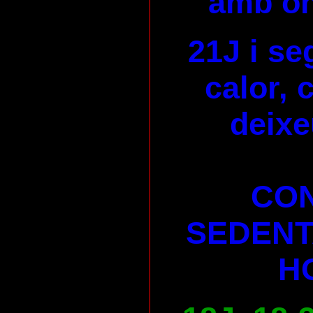
amb on
21J i se
calor, 
deixe
CON
SEDENT
H