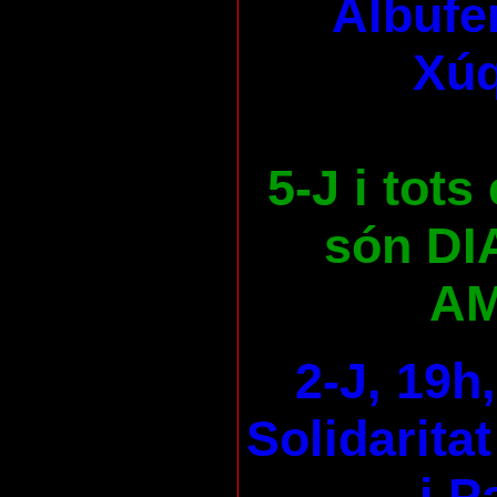
Albufer
Xúq
5-J i tots
són DI
AM
2-J, 19h
Solidaritat
i P