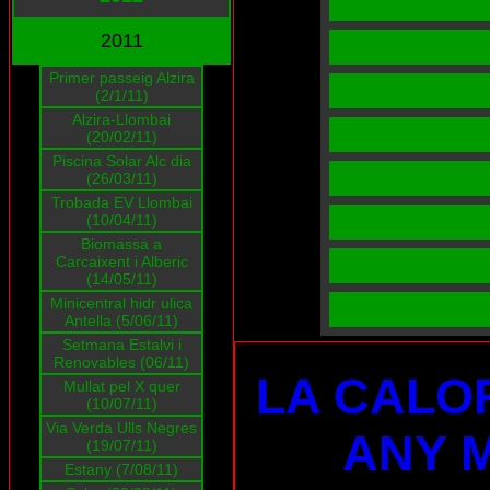
2011
Primer passeig Alzira
(2/1/11)
Alzira-Llombai
(20/02/11)
Piscina Solar Alc dia
(26/03/11)
Trobada EV Llombai
(10/04/11)
Biomassa a
Carcaixent i Alberic
(14/05/11)
Minicentral hidr ulica
Antella (5/06/11)
Setmana Estalvi i
Renovables (06/11)
LA CALO
Mullat pel X quer
(10/07/11)
Via Verda Ulls Negres
ANY 
(19/07/11)
Estany (7/08/11)