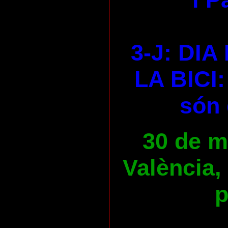
3-J: DI
LA BICI:
són 
30 de ma
València,
p