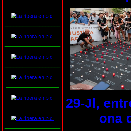
__________________
___________________
___________________
___________________
__________________
29-Jl, ent
___________________
ona d
___________________