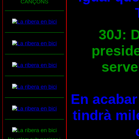
CANÇONS
___________________
30J: D
___________________
preside
___________________
serve
___________________
En acabar 
___________________
tindrà mil
___________________