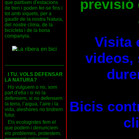
previsió 
que partixen d'estacions
de tren i poden fer-se fins i
tot amb xiquets, per a
gaudir de la nostra Natura,
del nostre clima, de la
bicicleta i de la bona
companyia.
Visita
videos, 
___________________
dure
I TU, VOLS DEFENSAR
LA NATURA?
Ho vulguem o no, som
part d'ella i si no la
defensem, si no defensem
Bicis cont
la terra, l’aigua, l’aire i la
vida, aleshores no tindrem
futur.
cl
Els ecologistes fem el
que podem i denunciem
els problemes, protestem,
proposem solucions,