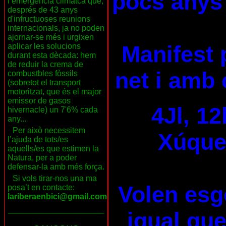
pocs anys 
l’emergència climàtca que,
després de 43 anys
d'infructuoses reunions
internacionals, ja no poden
ajornar-se més i urgixen
Manifest 
aplicar les solucions
durant esta dècada: hem
de reduir la crema de
net i amb 
combustbles fòssils
(sobretot el transport
motoritzat, que és el major
emissor de gasos
4Jl, 12
hivernacle) un 7'6% cada
any...
Per això necessitem
Xúquer
l’ajuda de tots/es
aquells/es que estimen la
Natura, per a poder
defensar-la amb més força.
Si vols tirar-nos una ma
Volen esg
posa’t en contacte:
lariberaenbici@gmail.com
___________________
igual que