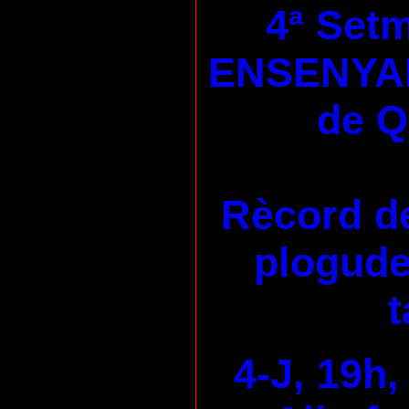
4ª Set
ENSENYA
de 
Rècord de
plogudes
t
4-J, 19h,