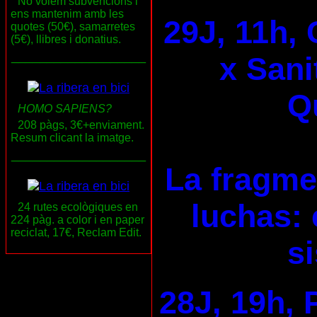
No volem subvencions i
ens mantenim amb les
29J, 11h, 
quotes (50€), samarretes
(5€), llibres i donatius.
___________________
x Sani
Qu
HOMO SAPIENS?
208 pàgs, 3€+enviament.
Resum clicant la imatge.
___________________
La fragme
luchas: 
24 rutes ecològiques en
224 pàg. a color i en paper
reciclat, 17€, Reclam Edit.
s
28J, 19h, 