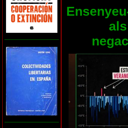
Ensenyeu-l
als
negaci
___________________
___________________