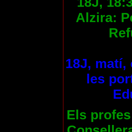
18J, 18:
Alzira: 
Ref
18J, matí,
les por
Ed
Els profes
Consellera