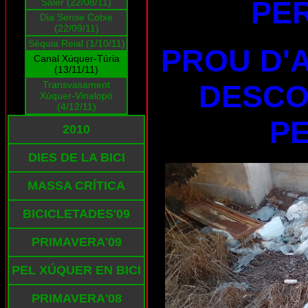
PE
Saler (22/08/11)
Dia Sense Cotxe
(22/09/11)
Sèquia Reial (1/10/11)
PROU D'
Canal Xúquer-Túria
(13/11/11)
Transvasament
DESCO
Xúquer-Vinalopó
(4/12/11)
PE
2010
DIES DE LA BICI
MASSA CRÍTICA
BICICLETADES'09
PRIMAVERA'09
PEL XÚQUER EN BICI
PRIMAVERA'08