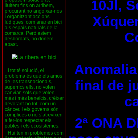
10Jl, S
lluitem fins on arribem,
procurant no angoixar-nos
Xúquer 
i organitzant accions
lúdiques, com anar en bici
als espais naturals de la
C
comarca. Però estem
desbordats, no donem
abast.
Anomalia 
I tot té solució, el
problema és que els amos
final de 
de les transnacionals,
superrics ells, no volen
canviar, sols que volen
ca
més i més benefcis, créixer
devorant-ho tot, com un
càncer. I els governs són
còmplices o no s’atrevixen
2ª ONA D
a fer-los respectar els
pobles i els ecosistemes.
Hui tenim problemes com