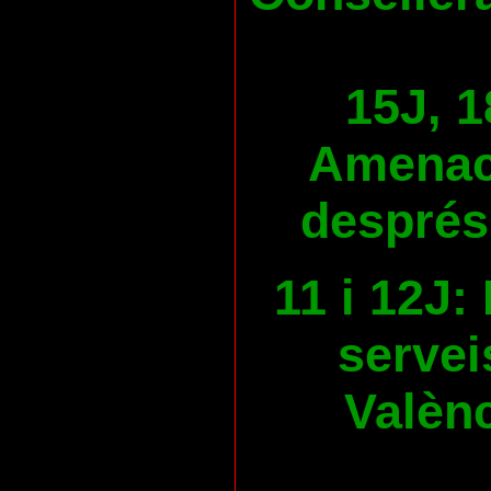
15J, 1
Amenace
després
11 i 12J:
servei
Valènc