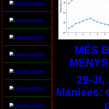
___________________
___________________
___________________
MÉS B
MENYS
___________________
29-Jl,
___________________
Manises: 
___________________