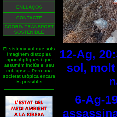
ENLLAÇOS
CONTACTE
COORD. TRANSPORT
SOSTENIBLE
___________________
El sistema vol que sols
12-Ag, 20:
imaginem distopies
apocalíptiques i que
sol, molt
assumim inclús el seu
col.lapse... Però una
societat utòpica encara
n
és possible:
___________________
6-Ag-19
assassina