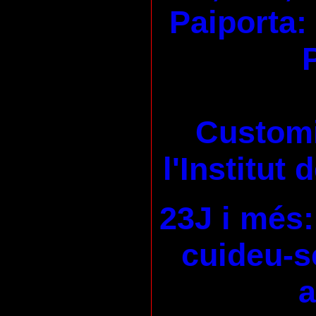
Paiporta:
Customi
l'Institut
23J i més:
cuideu-se
a