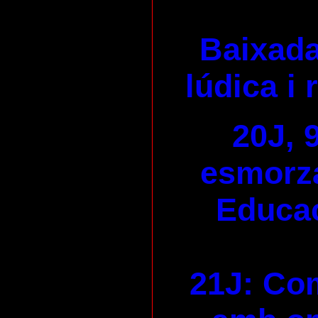
Baixada
lúdica i 
20J, 
esmorza
Educac
21J: Com