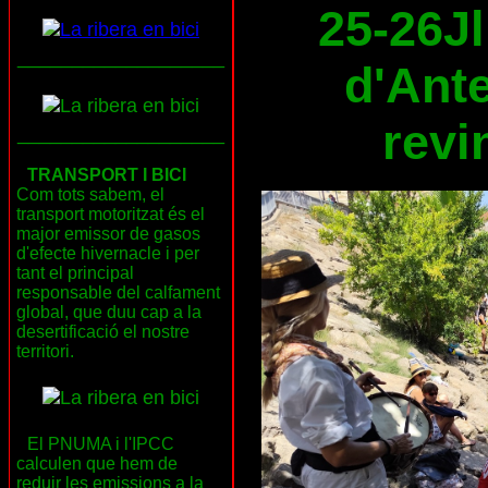
25-26Jl
___________________
d'Ante
revi
___________________
TRANSPORT I BICI
Com tots sabem, el
transport motoritzat és el
major emissor de gasos
d'efecte hivernacle i per
tant el principal
responsable del calfament
global, que duu cap a la
desertificació el nostre
territori.
El PNUMA i l'IPCC
calculen que hem de
reduir les emissions a la