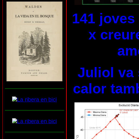
141 joves
x creur
am
Juliol va
calor tam
___________________
___________________
___________________